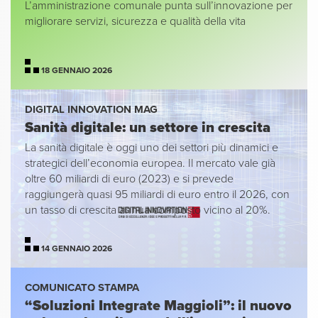
L’amministrazione comunale punta sull’innovazione per
migliorare servizi, sicurezza e qualità della vita
18 GENNAIO 2026
DIGITAL INNOVATION MAG
Sanità digitale: un settore in crescita
La sanità digitale è oggi uno dei settori più dinamici e
strategici dell’economia europea. Il mercato vale già
oltre 60 miliardi di euro (2023) e si prevede
raggiungerà quasi 95 miliardi di euro entro il 2026, con
un tasso di crescita annua composto vicino al 20%.
14 GENNAIO 2026
COMUNICATO STAMPA
“Soluzioni Integrate Maggioli”: il nuovo