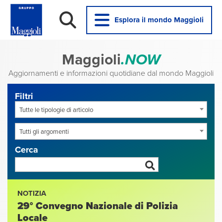
Esplora il mondo Maggioli
Maggioli
.NOW
Aggiornamenti e informazioni quotidiane dal mondo Maggioli
Filtri
Tutte le tipologie di articolo
Tutti gli argomenti
Cerca
NOTIZIA
29° Convegno Nazionale di Polizia
Locale