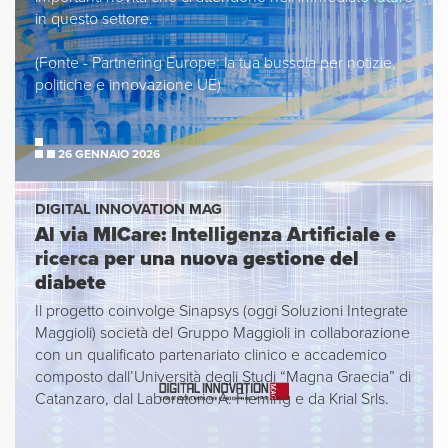
in questo settore.
(Fonte - Partnering Europe: la tua bussola per notizie,
politiche e innovazione UE)
26 GENNAIO 2026
DIGITAL INNOVATION MAG
Al via MICare: Intelligenza Artificiale e
ricerca per una nuova gestione del
diabete
Il progetto coinvolge Sinapsys (oggi Soluzioni Integrate
Maggioli) società del Gruppo Maggioli in collaborazione
con un qualificato partenariato clinico e accademico
composto dall’Università degli Studi “Magna Graecia” di
Catanzaro, dal Laboratorio A. Fleming e da Krial Srls.