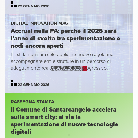
23 GENNAIO 2026
DIGITAL INNOVATION MAG
Accrual nella PA: perché il 2026 sarà
l'anno di svolta tra sperimentazione e
nodi ancora aperti
La sfida non sarà solo applicare nuove regole ma
accompagnare enti e strutture in un percorso di
adeguamento reale, sostenibile e progressivo.
22 GENNAIO 2026
RASSEGNA STAMPA
Il Comune di Santarcangelo accelera
sulla smart city: al via la
sperimentazione di nuove tecnologie
digitali