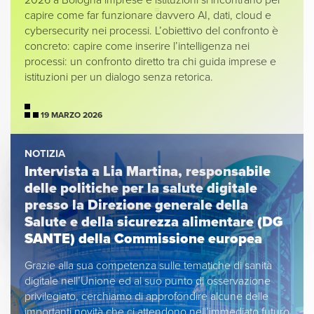
2026 a Bologna imprese e istituzioni si incontrano per
capire
come far funzionare davvero AI, dati, cloud e
cybersecurity nei processi
. L’obiettivo del confronto è
concreto: capire come inserire l’intelligenza nei
processi: un confronto diretto tra chi guida imprese e
istituzioni per un dialogo senza retorica.
19 MARZO 2026
NOTIZIA
Intervista a Lia Martina, responsabile
delle politiche per la salute digitale
presso la Direzione generale della
Salute e della sicurezza alimentare (DG
SANTE) della Commissione europea
Grazie alla sua competenza sulle tematiche di sanità
digitale nell’Unione ed al suo punto di osservazione
privilegiato, cerchiamo di approfondire alcune delle
importanti novità che ci attendono nell’immediato futuro