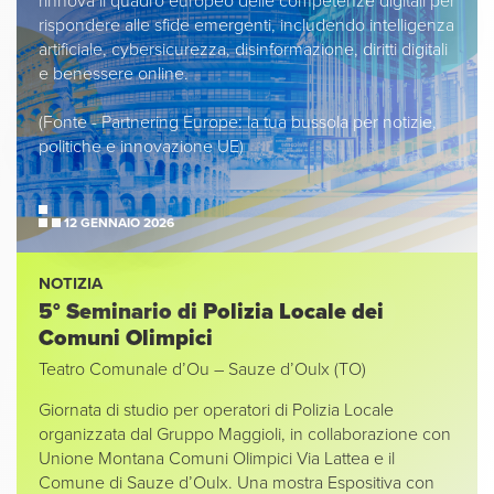
rinnova il quadro europeo delle competenze digitali per
rispondere alle sfide emergenti, includendo intelligenza
artificiale, cybersicurezza, disinformazione, diritti digitali
e benessere online.
(Fonte - Partnering Europe: la tua bussola per notizie,
politiche e innovazione UE)
12 GENNAIO 2026
NOTIZIA
5° Seminario di Polizia Locale dei
Comuni Olimpici
Teatro Comunale d’Ou – Sauze d’Oulx (TO)
Giornata di studio per operatori di Polizia Locale
organizzata dal Gruppo Maggioli, in collaborazione con
Unione Montana Comuni Olimpici Via Lattea e il
Comune di Sauze d’Oulx. Una mostra Espositiva con