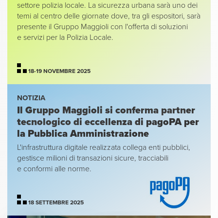
settore polizia locale. La sicurezza urbana sarà uno dei
temi al centro delle giornate dove, tra gli espositori, sarà
presente il Gruppo Maggioli con l'offerta di soluzioni
e servizi per la Polizia Locale.
18-19 NOVEMBRE 2025
NOTIZIA
Il Gruppo Maggioli si conferma partner
tecnologico di eccellenza di pagoPA per
la Pubblica Amministrazione
L'infrastruttura digitale realizzata collega enti pubblici,
gestisce milioni di transazioni sicure, tracciabili
e conformi alle norme.
18 SETTEMBRE 2025