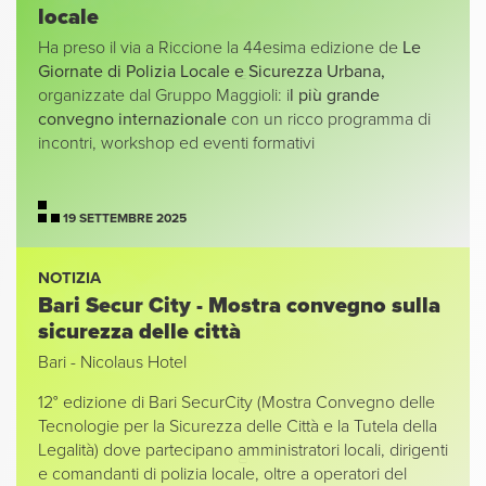
locale
Ha preso il via a Riccione la 44esima edizione de
Le
Giornate di Polizia Locale e Sicurezza Urbana,
organizzate dal Gruppo Maggioli: i
l più grande
convegno internazionale
con un ricco programma di
incontri, workshop ed eventi formativi
19 SETTEMBRE 2025
NOTIZIA
Bari Secur City - Mostra convegno sulla
sicurezza delle città
Bari - Nicolaus Hotel
12° edizione di Bari SecurCity (Mostra Convegno delle
Tecnologie per la Sicurezza delle Città e la Tutela della
Legalità) dove partecipano amministratori locali, dirigenti
e comandanti di polizia locale, oltre a operatori del