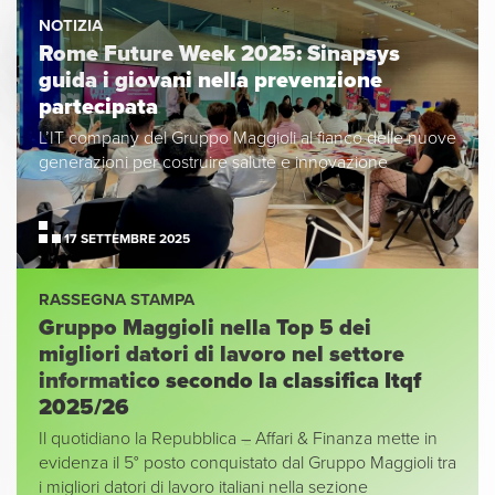
NOTIZIA
Rome Future Week 2025: Sinapsys
guida i giovani nella prevenzione
partecipata
L’IT company del Gruppo Maggioli al fianco delle nuove
generazioni per costruire salute e innovazione
17 SETTEMBRE 2025
RASSEGNA STAMPA
Gruppo Maggioli nella Top 5 dei
migliori datori di lavoro nel settore
informatico secondo la classifica Itqf
2025/26
Il quotidiano la Repubblica – Affari & Finanza mette in
evidenza il 5° posto conquistato dal Gruppo Maggioli tra
i migliori datori di lavoro italiani nella sezione