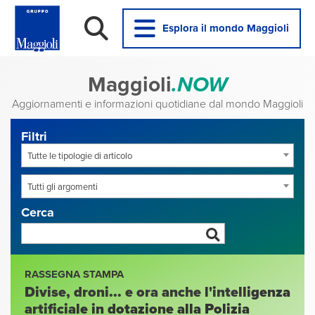
Esplora il mondo Maggioli
Maggioli
.NOW
Aggiornamenti e informazioni quotidiane dal mondo Maggioli
Filtri
Tutte le tipologie di articolo
Tutti gli argomenti
Cerca
RASSEGNA STAMPA
Divise, droni... e ora anche l'intelligenza
artificiale in dotazione alla Polizia