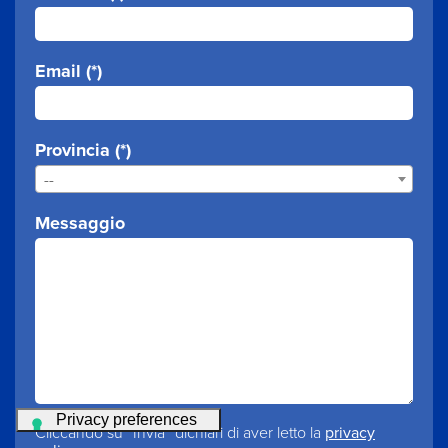
Email (*)
Provincia (*)
--
Messaggio
Cliccando su “Invia” dichiari di aver letto la
privacy