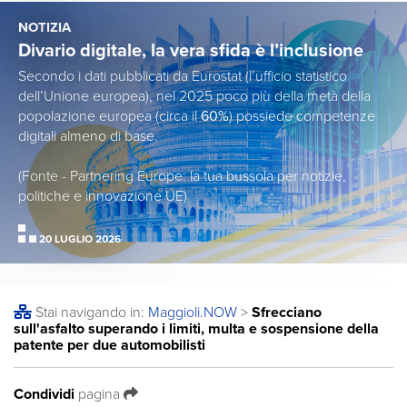
NOTIZIA
Divario digitale, la vera sfida è l’inclusione
Secondo i dati pubblicati da Eurostat (l’ufficio statistico
dell’Unione europea), nel 2025 poco più della metà della
popolazione europea (circa il
60%
) possiede competenze
digitali almeno di base.
(Fonte - Partnering Europe: la tua bussola per notizie,
politiche e innovazione UE)
20 LUGLIO 2026
Stai navigando in:
Maggioli
.NOW
>
Sfrecciano
sull'asfalto superando i limiti, multa e sospensione della
patente per due automobilisti
Condividi
pagina