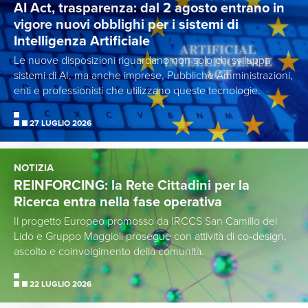
AI Act, trasparenza: dal 2 agosto entrano in
vigore nuovi obblighi per i sistemi di
Intelligenza Artificiale
Le nuove disposizioni riguardano non solo chi sviluppa
sistemi di AI, ma anche imprese, Pubbliche Amministrazioni,
enti e professionisti che utilizzano queste tecnologie.
27 LUGLIO 2026
NOTIZIA
REINFORCING: la Rete Cittadini per la
Ricerca entra nella fase operativa
Il progetto Europeo promosso da IRCCS San Camillo del
Lido e Gruppo Maggioli prosegue con attività di co-design,
ascolto e coinvolgimento della comunità.
22 LUGLIO 2026