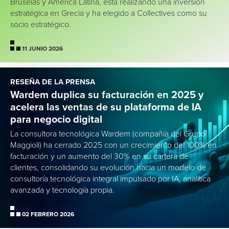
Bruselas y América Latina, está realizando una inversión
estratégica en Grecia y ha elegido a Collectives como su
socio estratégico.
11 JUNIO 2026
RESEÑA DE LA PRENSA
Wardem duplica su facturación en 2025 y
acelera las ventas de su plataforma de IA
para negocio digital
La consultora tecnológica Wardem (compañía del Grupo
Maggioli) ha cerrado 2025 con un crecimiento del 100% en
facturación y un aumento del 30% en su cartera de
clientes, consolidando su evolución hacia un modelo de
consultoría tecnológica integral impulsado por IA, analítica
avanzada y tecnología propia.
02 FEBRERO 2026