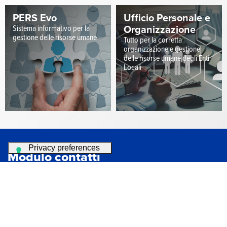
PERS Evo
Ufficio Personale e
Sistema informativo per la
Organizzazione
gestione delle risorse umane
Tutto per la corretta
organizzazione e gestione
delle risorse umane degli Enti
Locali
Modulo contatti
Compila il form, inserisci il codice di sicurezza ed invia la
richiesta.
Non utilizzare per richieste di assistenza software (rivolgersi a
https://assistenza.maggioli.it/
)