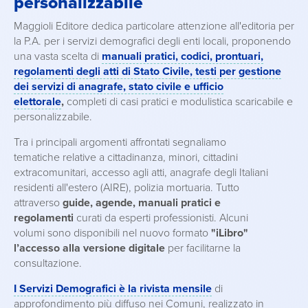
personalizzabile
Maggioli Editore dedica particolare attenzione all'editoria per
la P.A. per i servizi demografici degli enti locali, proponendo
una vasta scelta di
manuali pratici, codici, prontuari,
regolamenti degli atti di Stato Civile, testi per gestione
dei servizi di anagrafe, stato civile e ufficio
elettorale
,
completi di casi pratici e modulistica scaricabile e
personalizzabile.
Tra i principali argomenti affrontati segnaliamo
tematiche relative a cittadinanza, minori, cittadini
extracomunitari, accesso agli atti, anagrafe degli Italiani
residenti all'estero (AIRE), polizia mortuaria. Tutto
attraverso
guide, agende, manuali pratici e
regolamenti
curati da esperti professionisti. Alcuni
volumi sono disponibili nel nuovo formato
"iLibro"
l’accesso alla versione digitale
per facilitarne la
consultazione.
I Servizi Demografici è la rivista mensile
di
approfondimento più diffuso nei Comuni, realizzato in