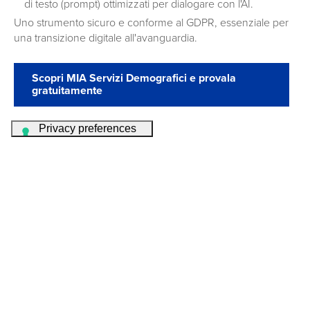
di testo (prompt) ottimizzati per dialogare con l'AI.
Uno strumento sicuro e conforme al GDPR, essenziale per
una transizione digitale all'avanguardia.
Scopri MIA Servizi Demografici e provala
gratuitamente
Soluzioni integrate per l'area Servizi
Demografici
CIM Evo
Corsi di
Sistema informativo per la
Formazione
digitalizzazione dei Servizi
Corsi, Convegni e Master per
Cimiteriali
la Pubblica Amministrazione