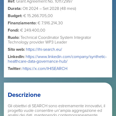
Ref:
Grant Agreement No. 101172997
Durata:
Ott 2024 – Set 2028 (48 mesi)
Budget:
€ 15.266.705,00
Finanziamento:
€ 7.916.214,30
Fondi:
€ 249.400,00
Ruolo:
Technical Coordinator System Integrator
Technology provider WP3 Leader
Sito web:
https://ihi-search.eu/
LinkedIn:
https://www.linkedin.com/company/synthetic-
healthcare-data-governance-hub/
Twitter:
https://x.com/IHISEARCH
Descrizione
Gli obiettivi di SEARCH sono estremamente innovativi, il
progetto vuole consentire un’ampia aggregazione ed
analisi dei dati, mantenendo contemporaneamente