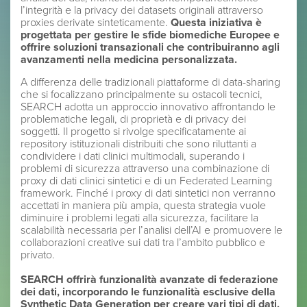
l’integrità e la privacy dei datasets originali attraverso
proxies derivate sinteticamente.
Questa iniziativa è
progettata per gestire le sfide biomediche Europee e
offrire soluzioni transazionali che contribuiranno agli
avanzamenti nella medicina personalizzata.
A differenza delle tradizionali piattaforme di data-sharing
che si focalizzano principalmente su ostacoli tecnici,
SEARCH adotta un approccio innovativo affrontando le
problematiche legali, di proprietà e di privacy dei
soggetti. Il progetto si rivolge specificatamente ai
repository istituzionali distribuiti che sono riluttanti a
condividere i dati clinici multimodali, superando i
problemi di sicurezza attraverso una combinazione di
proxy di dati clinici sintetici e di un Federated Learning
framework. Finché i proxy di dati sintetici non verranno
accettati in maniera più ampia, questa strategia vuole
diminuire i problemi legati alla sicurezza, facilitare la
scalabilità necessaria per l’analisi dell’AI e promuovere le
collaborazioni creative sui dati tra l’ambito pubblico e
privato.
SEARCH offrirà funzionalità avanzate di federazione
dei dati, incorporando le funzionalità esclusive della
Synthetic Data Generation per creare vari tipi di dati,