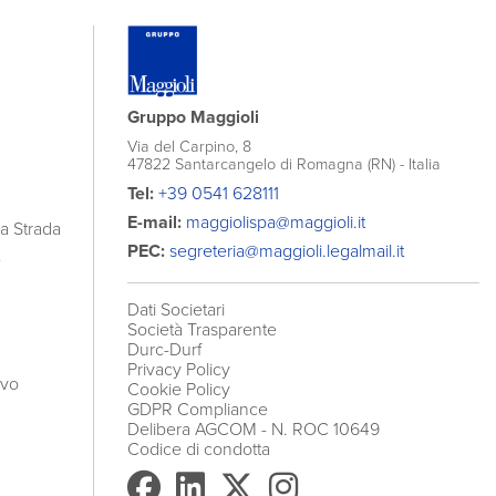
Gruppo Maggioli
Via del Carpino, 8
47822 Santarcangelo di Romagna (RN) - Italia
Tel:
+39 0541 628111
E-mail:
maggiolispa@maggioli.it
la Strada
PEC:
segreteria@maggioli.legalmail.it
e
Dati Societari
Società Trasparente
Durc-Durf
Privacy Policy
ivo
Cookie Policy
GDPR Compliance
Delibera AGCOM
- N. ROC 10649
Codice di condotta