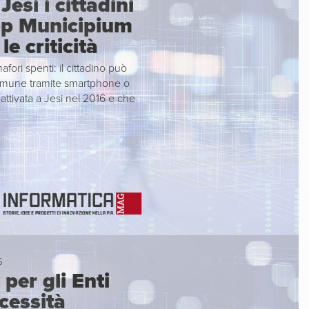
esi i cittadini
App Municipium
e criticità
ori spenti: il cittadino può
Comune tramite smartphone o
attivata a Jesi nel 2016 e che
S
per gli Enti
cessità