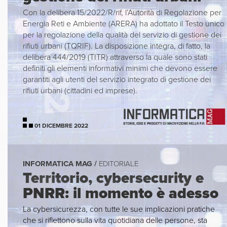
Con la delibera 15/2022/R/rif, l’Autorità di Regolazione per
Energia Reti e Ambiente (ARERA) ha adottato il Testo unico
per la regolazione della qualità del servizio di gestione dei
rifiuti urbani (TQRIF). La disposizione integra, di fatto, la
delibera 444/2019 (TITR) attraverso la quale sono stati
definiti gli elementi informativi minimi che devono essere
garantiti agli utenti del servizio integrato di gestione dei
rifiuti urbani (cittadini ed imprese).
01 DICEMBRE 2022
INFORMATICA MAG /
EDITORIALE
Territorio, cybersecurity e
PNRR: il momento è adesso
La cybersicurezza, con tutte le sue implicazioni pratiche
che si riflettono sulla vita quotidiana delle persone, sta