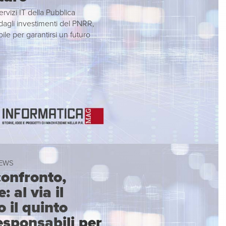
rvizi IT della Pubblica
agli investimenti del PNRR,
bile per garantirsi un futuro
NEWS
onfronto,
 al via il
 il quinto
sponsabili per