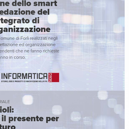
one dello smart
redazione del
tegrato di
rganizzazione
omune di Forlì realizzati negli
rogettazione ed organizzazione
pendenti che ne fanno richieste
anno in corso.
RIALE
oli:
il presente per
uturo