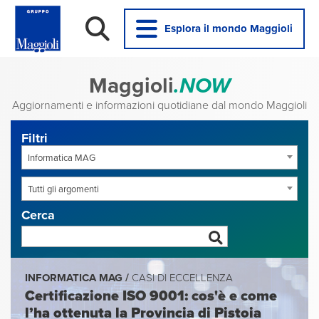
Esplora il mondo Maggioli
Maggioli
.NOW
Aggiornamenti e informazioni quotidiane dal mondo Maggioli
Filtri
Informatica MAG
Tutti gli argomenti
Cerca
INFORMATICA MAG /
CASI DI ECCELLENZA
Certificazione ISO 9001: cos'è e come
l’ha ottenuta la Provincia di Pistoia