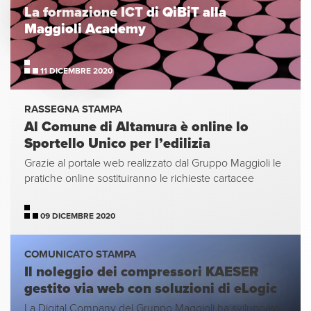
La formazione ICT di QiBiT alla
Maggioli Academy
11 DICEMBRE 2020
RASSEGNA STAMPA
Al Comune di Altamura è online lo
Sportello Unico per l’edilizia
Grazie al portale web realizzato dal Gruppo Maggioli le
pratiche online sostituiranno le richieste cartacee
09 DICEMBRE 2020
COMUNICATO STAMPA
Il noleggio dei compressori KAESER
gestito via web con soluzioni di eLogic
La Digital Company del Gruppo Maggioli ha sviluppato