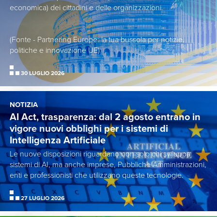
economica) dei cittadini e delle organizzazioni.
(Fonte - Partnering Europe: la tua bussola per notizie,
politiche e innovazione UE)
30 LUGLIO 2026
NOTIZIA
AI Act, trasparenza: dal 2 agosto entrano in
vigore nuovi obblighi per i sistemi di
Intelligenza Artificiale
Le nuove disposizioni riguardano non solo chi sviluppa
sistemi di AI, ma anche imprese, Pubbliche Amministrazioni,
enti e professionisti che utilizzano queste tecnologie.
27 LUGLIO 2026