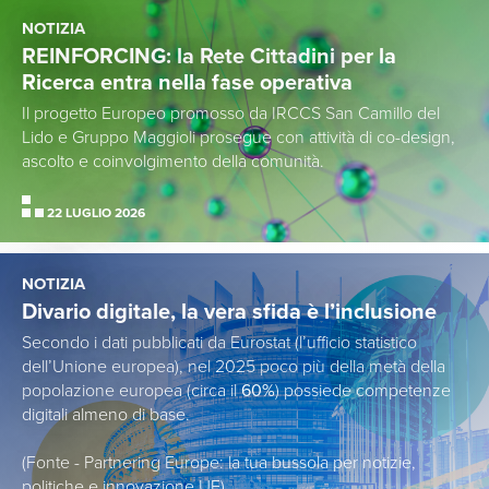
NOTIZIA
REINFORCING: la Rete Cittadini per la
Ricerca entra nella fase operativa
Il progetto Europeo promosso da IRCCS San Camillo del
Lido e Gruppo Maggioli prosegue con attività di co-design,
ascolto e coinvolgimento della comunità.
22 LUGLIO 2026
NOTIZIA
Divario digitale, la vera sfida è l’inclusione
Secondo i dati pubblicati da Eurostat (l’ufficio statistico
dell’Unione europea), nel 2025 poco più della metà della
popolazione europea (circa il
60%
) possiede competenze
digitali almeno di base.
(Fonte - Partnering Europe: la tua bussola per notizie,
politiche e innovazione UE)