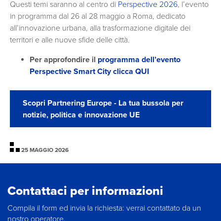
Questi temi saranno al centro di
Perspective 2026
, l’evento
in programma dal 26 al 28 maggio a Roma, dedicato
all’innovazione urbana, alla trasformazione digitale dei
territori e alle nuove sfide delle città.
Per approfondire il
programma dell’evento
Perspective Smart City clicca QUI
Scopri Partnering Europe - La tua bussola per
notizie, politica e innovazione UE
25 MAGGIO 2026
Contattaci per informazioni
Compila il form ed invia la richiesta: verrai contattato da un
nostro operatore.