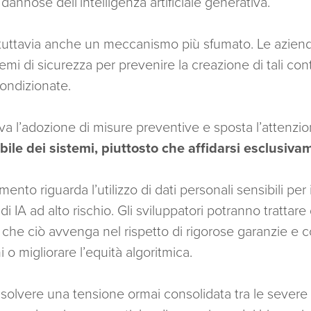
dannose dell’intelligenza artificiale generativa.
 tuttavia anche un meccanismo più sfumato. Le azien
emi di sicurezza per prevenire la creazione di tali co
condizionate.
a l’adozione di misure preventive e sposta l’attenzi
ile dei sistemi, piuttosto che affidarsi esclusiv
ento riguarda l’utilizzo di dati personali sensibili per
di IA ad alto rischio. Gli sviluppatori potranno trattar
e che ciò avvenga nel rispetto di rigorose garanzie e co
i o migliorare l’equità algoritmica.
isolvere una tensione ormai consolidata tra le severe t