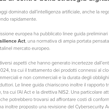
 oggi dominato dall’intelligenza artificiale, anche la r
endo rapidamente.
ssione europea ha pubblicato linee guida preliminari
silience Act
, una normativa di ampia portata pensata 
italinel mercato europeo.
diversi aspetti che hanno generato incertezze dall’entr
4, tra cui il trattamento dei prodotti connessi al clou
erciali e non commerciali e la durata degli obbligh
uttori. Le linee guida chiariscono inoltre il rapporto t
tra cui l’AI Act e la direttiva NIS2. Una particolare at
che potrebbero trovarsi ad affrontare costi di confor
ha inoltre proposto una revisione del Cybersecurity 