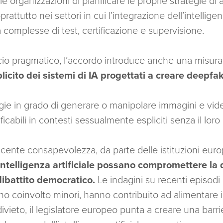
lle organizzazioni di pianificare le proprie strategie
attutto nei settori in cui l’integrazione dell’intelligenz
tà complesse di test, certificazione e supervisione.
cio pragmatico, l’accordo introduce anche una misura 
splicito dei sistemi di IA progettati a creare deepfa
ogie in grado di generare o manipolare immagini e vide
ficabili in contesti sessualmente espliciti senza il lor
scente consapevolezza, da parte delle istituzioni eur
intelligenza artificiale possano compromettere la d
 dibattito democratico.
Le indagini su recenti episodi d
no coinvolto minori, hanno contribuito ad alimentare il
vieto, il legislatore europeo punta a creare una barri