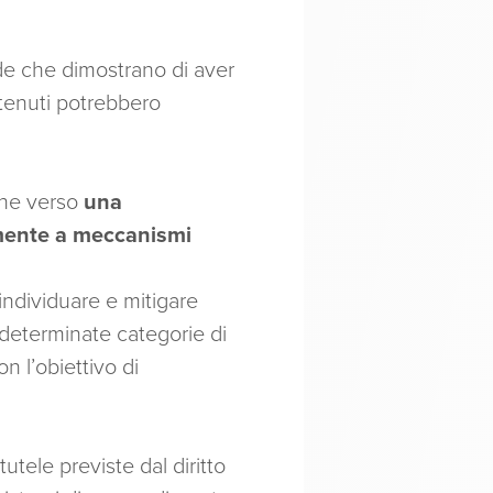
de che dimostrano di aver
ntenuti potrebbero
one verso
una
amente a meccanismi
 individuare e mitigare
e determinate categorie di
n l’obiettivo di
utele previste dal diritto