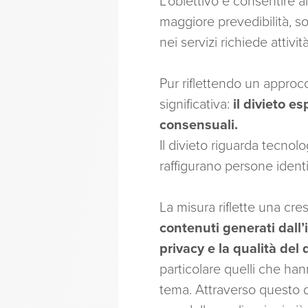
L’obiettivo è consentire a
maggiore prevedibilità, sopr
nei servizi richiede attivi
Pur riflettendo un approc
significativa:
il divieto e
consensuali.
Il divieto riguarda tecnol
raffigurano persone identi
La misura riflette una cre
contenuti generati dall’
privacy e la qualità del
particolare quelli che han
tema. Attraverso questo di