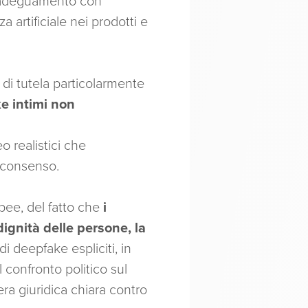
 di adeguamento con
a artificiale nei prodotti e
di tutela particolarmente
ke intimi non
o realistici che
o consenso.
opee, del fatto che
i
ignità delle persone, la
i deepfake espliciti, in
 confronto politico sul
era giuridica chiara contro