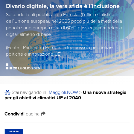
Divario digitale, la vera sfida è l’inclusione
Secondo i dati pubblicati da Eurostat (l’ufficio statistico
dell’Unione europea), nel 2025 poco più della metà della
popolazione europea (circa il
60%
) possiede competenze
digitali almeno di base.
(Fonte - Partnering Europe: la tua bussola per notizie,
politiche e innovazione UE)
20 LUGLIO 2026
Stai navigando in:
Maggioli
.NOW
>
Una nuova strategia
per gli obiettivi climatici UE al 2040
Condividi
pagina