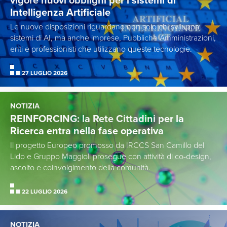
vigore nuovi obblighi per i sistemi di
Intelligenza Artificiale
Le nuove disposizioni riguardano non solo chi sviluppa
sistemi di AI, ma anche imprese, Pubbliche Amministrazioni,
enti e professionisti che utilizzano queste tecnologie.
27 LUGLIO 2026
NOTIZIA
REINFORCING: la Rete Cittadini per la
Ricerca entra nella fase operativa
Il progetto Europeo promosso da IRCCS San Camillo del
Lido e Gruppo Maggioli prosegue con attività di co-design,
ascolto e coinvolgimento della comunità.
22 LUGLIO 2026
NOTIZIA