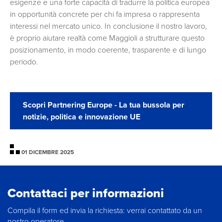
esigenze e una forte capacità di tradurre la politica europea
in opportunità concrete per chi fa impresa o rappresenta
interessi nel mercato unico. In conclusione il nostro lavoro,
è proprio aiutare realtà come Maggioli a strutturare questo
posizionamento, in modo coerente, trasparente e di lungo
periodo.
Scopri Partnering Europe - La tua bussola per
notizie, politica e innovazione UE
01 DICEMBRE 2025
Contattaci per informazioni
Compila il form ed invia la richiesta: verrai contattato da un
nostro operatore.