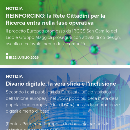
NOTIZIA
REINFORCING: la Rete Cittadini per la
Ricerca entra nella fase operativa
Il progetto Europeo promosso da IRCCS San Camillo del
Lido e Gruppo Maggioli prosegue con attività di co-design,
ascolto e coinvolgimento della comunità.
22 LUGLIO 2026
NOTIZIA
Divario digitale, la vera sfida è l’inclusione
Secondo i dati pubblicati da Eurostat (l’ufficio statistico
dell’Unione europea), nel 2025 poco più della metà della
popolazione europea (circa il
60%
) possiede competenze
digitali almeno di base.
(Fonte - Partnering Europe: la tua bussola per notizie,