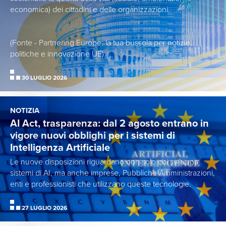
economica) dei cittadini e delle organizzazioni.
(Fonte - Partnering Europe: la tua bussola per notizie,
politiche e innovazione UE)
30 LUGLIO 2026
NOTIZIA
AI Act, trasparenza: dal 2 agosto entrano in
vigore nuovi obblighi per i sistemi di
Intelligenza Artificiale
Le nuove disposizioni riguardano non solo chi sviluppa
sistemi di AI, ma anche imprese, Pubbliche Amministrazioni,
enti e professionisti che utilizzano queste tecnologie.
27 LUGLIO 2026