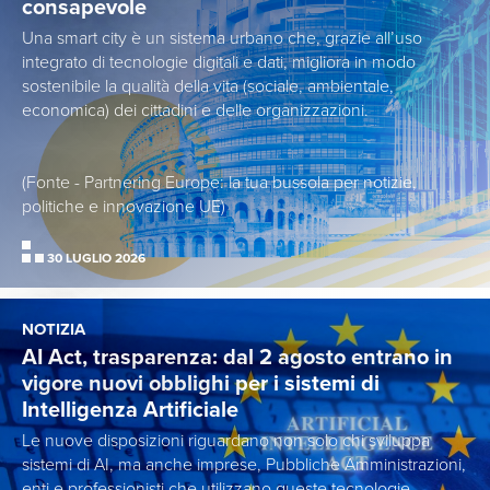
consapevole
Una smart city è un sistema urbano che, grazie all’uso
integrato di tecnologie digitali e dati, migliora in modo
sostenibile la qualità della vita (sociale, ambientale,
economica) dei cittadini e delle organizzazioni.
(Fonte - Partnering Europe: la tua bussola per notizie,
politiche e innovazione UE)
30 LUGLIO 2026
NOTIZIA
AI Act, trasparenza: dal 2 agosto entrano in
vigore nuovi obblighi per i sistemi di
Intelligenza Artificiale
Le nuove disposizioni riguardano non solo chi sviluppa
sistemi di AI, ma anche imprese, Pubbliche Amministrazioni,
enti e professionisti che utilizzano queste tecnologie.