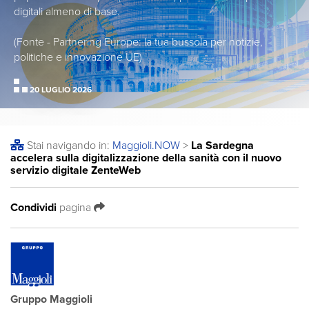
digitali almeno di base.
(Fonte - Partnering Europe: la tua bussola per notizie,
politiche e innovazione UE)
20 LUGLIO 2026
Stai navigando in:
Maggioli
.NOW
>
La Sardegna
accelera sulla digitalizzazione della sanità con il nuovo
servizio digitale ZenteWeb
Condividi
pagina
Gruppo Maggioli