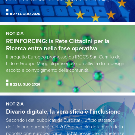
27 LUGLIO 2026
NOTIZIA
REINFORCING: la Rete Cittadini per la
Ricerca entra nella fase operativa
Il progetto Europeo promosso da IRCCS San Camillo del
Lido e Gruppo Maggioli prosegue con attività di co-design,
ascolto e coinvolgimento della comunità.
22 LUGLIO 2026
NOTIZIA
Divario digitale, la vera sfida è l’inclusione
Secondo i dati pubblicati da Eurostat (l’ufficio statistico
dell’Unione europea), nel 2025 poco più della metà della
popolazione europea (circa il
60%
) possiede competenze