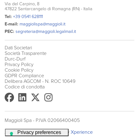
Via del Carpino, 8
47822 Santarcangelo di Romagna (RN) - Italia
Tel:
+39 0541 628111
E-mail:
maggiolispa@maggioli.it
PEC:
segreteria@maggioli.legalmail.it
Dati Societari
Società Trasparente
Durc-Durf
Privacy Policy
Cookie Policy
GDPR Compliance
Delibera AGCOM
- N. ROC 10649
Codice di condotta
Maggioli Spa - P.IVA 02066400405
An
Dinova Project
Powered by
Xperience