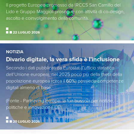
Il progetto Europeo promosso da IRCCS San Camillo del
Lido e Gruppo Maggioli prosegue con attività di co-design,
ascolto e coinvolgimento della comunità.
22 LUGLIO 2026
NOTIZIA
Divario digitale, la vera sfida è l’inclusione
Secondo i dati pubblicati da Eurostat (l’ufficio statistico
dell’Unione europea), nel 2025 poco più della metà della
popolazione europea (circa il
60%
) possiede competenze
digitali almeno di base.
(Fonte - Partnering Europe: la tua bussola per notizie,
politiche e innovazione UE)
20 LUGLIO 2026