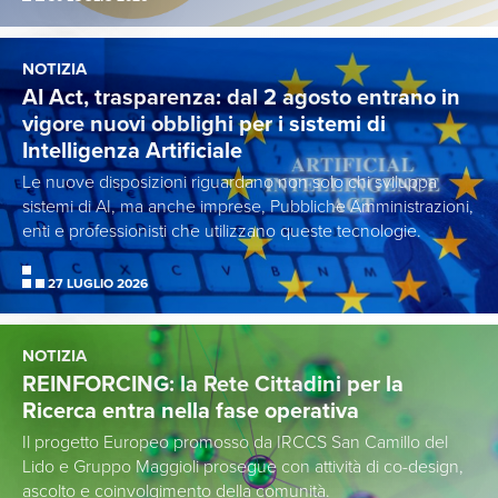
NOTIZIA
AI Act, trasparenza: dal 2 agosto entrano in
vigore nuovi obblighi per i sistemi di
Intelligenza Artificiale
Le nuove disposizioni riguardano non solo chi sviluppa
sistemi di AI, ma anche imprese, Pubbliche Amministrazioni,
enti e professionisti che utilizzano queste tecnologie.
27 LUGLIO 2026
NOTIZIA
REINFORCING: la Rete Cittadini per la
Ricerca entra nella fase operativa
Il progetto Europeo promosso da IRCCS San Camillo del
Lido e Gruppo Maggioli prosegue con attività di co-design,
ascolto e coinvolgimento della comunità.