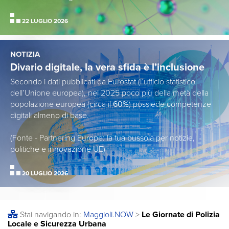
22 LUGLIO 2026
NOTIZIA
Divario digitale, la vera sfida è l’inclusione
Secondo i dati pubblicati da Eurostat (l’ufficio statistico
dell’Unione europea), nel 2025 poco più della metà della
popolazione europea (circa il
60%
) possiede competenze
digitali almeno di base.
(Fonte - Partnering Europe: la tua bussola per notizie,
politiche e innovazione UE)
20 LUGLIO 2026
Stai navigando in:
Maggioli
.NOW
>
Le Giornate di Polizia
Locale e Sicurezza Urbana