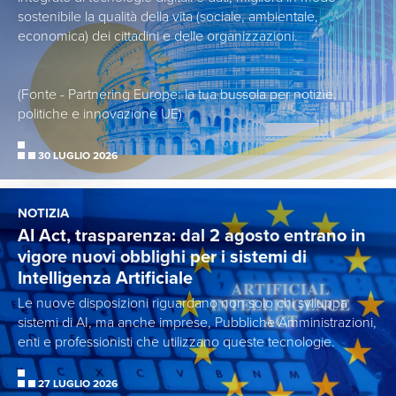
sostenibile la qualità della vita (sociale, ambientale,
economica) dei cittadini e delle organizzazioni.
(Fonte - Partnering Europe: la tua bussola per notizie,
politiche e innovazione UE)
30 LUGLIO 2026
NOTIZIA
AI Act, trasparenza: dal 2 agosto entrano in
vigore nuovi obblighi per i sistemi di
Intelligenza Artificiale
Le nuove disposizioni riguardano non solo chi sviluppa
sistemi di AI, ma anche imprese, Pubbliche Amministrazioni,
enti e professionisti che utilizzano queste tecnologie.
27 LUGLIO 2026