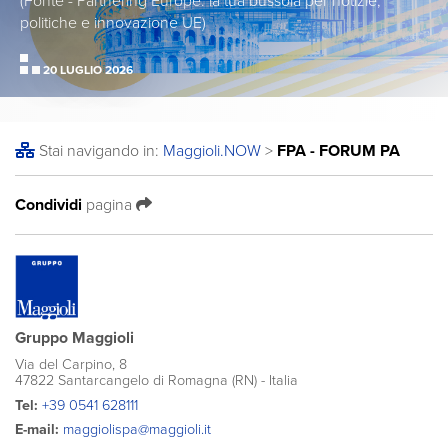
(Fonte - Partnering Europe: la tua bussola per notizie,
politiche e innovazione UE)
20 LUGLIO 2026
Stai navigando in:
Maggioli
.NOW
>
FPA - FORUM PA
Condividi
pagina
Gruppo Maggioli
Via del Carpino, 8
47822 Santarcangelo di Romagna (RN) - Italia
Tel:
+39 0541 628111
E-mail:
maggiolispa@maggioli.it