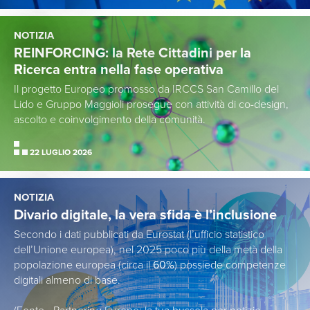
NOTIZIA
REINFORCING: la Rete Cittadini per la
Ricerca entra nella fase operativa
Il progetto Europeo promosso da IRCCS San Camillo del
Lido e Gruppo Maggioli prosegue con attività di co-design,
ascolto e coinvolgimento della comunità.
22 LUGLIO 2026
NOTIZIA
Divario digitale, la vera sfida è l’inclusione
Secondo i dati pubblicati da Eurostat (l’ufficio statistico
dell’Unione europea), nel 2025 poco più della metà della
popolazione europea (circa il
60%
) possiede competenze
digitali almeno di base.