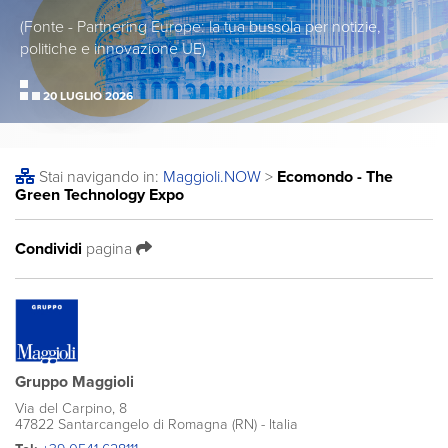
(Fonte - Partnering Europe: la tua bussola per notizie,
politiche e innovazione UE)
20 LUGLIO 2026
Stai navigando in:
Maggioli
.NOW
>
Ecomondo - The
Green Technology Expo
Condividi
pagina
Gruppo Maggioli
Via del Carpino, 8
47822 Santarcangelo di Romagna (RN) - Italia