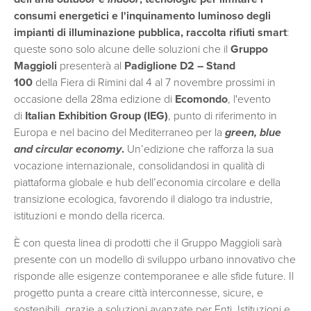
consumi energetici e l'inquinamento luminoso degli
impianti di illuminazione pubblica
,
raccolta rifiuti smart
:
queste sono solo alcune delle soluzioni
che il
Gruppo
Maggioli
presenterà al
Padiglione D2 – Stand
100
della Fiera di Rimini dal 4 al 7 novembre prossimi in
occasione della 28ma edizione di
Ecomondo
, l'evento
di
Italian Exhibition Group (IEG)
, punto di riferimento in
Europa e nel bacino del Mediterraneo per la
green, blue
and circular economy
.
Un’edizione che rafforza la sua
vocazione internazionale, consolidandosi in qualità di
piattaforma globale e hub dell’economia circolare e della
transizione ecologica, favorendo il dialogo tra industrie,
istituzioni e mondo della ricerca.
È con questa linea di prodotti che il Gruppo Maggioli sarà
presente con un modello di sviluppo urbano innovativo che
risponde alle esigenze contemporanee e alle sfide future. Il
progetto punta a creare città interconnesse, sicure, e
sostenibili, grazie a soluzioni avanzate per Enti, Istituzioni e