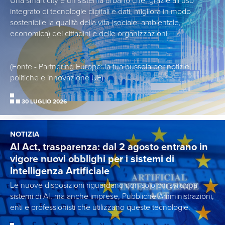
Una smart city è un sistema urbano che, grazie all’uso
integrato di tecnologie digitali e dati, migliora in modo
sostenibile la qualità della vita (sociale, ambientale,
economica) dei cittadini e delle organizzazioni.
(Fonte - Partnering Europe: la tua bussola per notizie,
politiche e innovazione UE)
30 LUGLIO 2026
NOTIZIA
AI Act, trasparenza: dal 2 agosto entrano in
vigore nuovi obblighi per i sistemi di
Intelligenza Artificiale
Le nuove disposizioni riguardano non solo chi sviluppa
sistemi di AI, ma anche imprese, Pubbliche Amministrazioni,
enti e professionisti che utilizzano queste tecnologie.