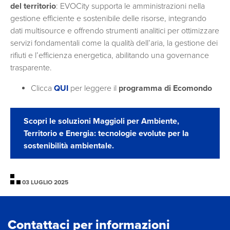
del territorio
: EVOCity supporta le amministrazioni nella
gestione efficiente e sostenibile delle risorse, integrando
dati multisource e offrendo strumenti analitici per ottimizzare
servizi fondamentali come la qualità dell’aria, la gestione dei
rifiuti e l’efficienza energetica, abilitando una governance
trasparente.
Clicca
QUI
per leggere il
programma di Ecomondo
Scopri le soluzioni Maggioli per Ambiente,
Territorio e Energia: tecnologie evolute per la
sostenibilità ambientale.
03 LUGLIO 2025
Contattaci per informazioni