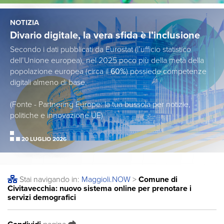
NOTIZIA
Divario digitale, la vera sfida è l’inclusione
Secondo i dati pubblicati da Eurostat (l’ufficio statistico
dell’Unione europea), nel 2025 poco più della metà della
popolazione europea (circa il
60%
) possiede competenze
digitali almeno di base.
(Fonte - Partnering Europe: la tua bussola per notizie,
politiche e innovazione UE)
20 LUGLIO 2026
Stai navigando in:
Maggioli
.NOW
>
Comune di
Civitavecchia: nuovo sistema online per prenotare i
servizi demografici