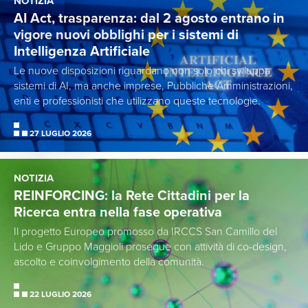
NOTIZIA
AI Act, trasparenza: dal 2 agosto entrano in
vigore nuovi obblighi per i sistemi di
Intelligenza Artificiale
Le nuove disposizioni riguardano non solo chi sviluppa
sistemi di AI, ma anche imprese, Pubbliche Amministrazioni,
enti e professionisti che utilizzano queste tecnologie.
27 LUGLIO 2026
NOTIZIA
REINFORCING: la Rete Cittadini per la
Ricerca entra nella fase operativa
Il progetto Europeo promosso da IRCCS San Camillo del
Lido e Gruppo Maggioli prosegue con attività di co-design,
ascolto e coinvolgimento della comunità.
22 LUGLIO 2026