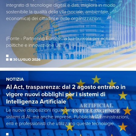
integrato di tecnologie digitali e dati, migliora in modo
sostenibile la qualità della vita (sociale, ambientale,
economica) dei cittadini e delle organizzazioni.
(Fonte - Partnering Europe: la tua bussola per notizie,
politiche e innovazione UE)
30 LUGLIO 2026
NOTIZIA
AI Act, trasparenza: dal 2 agosto entrano in
vigore nuovi obblighi per i sistemi di
Intelligenza Artificiale
Le nuove disposizioni riguardano non solo chi sviluppa
sistemi di AI, ma anche imprese, Pubbliche Amministrazioni,
enti e professionisti che utilizzano queste tecnologie.