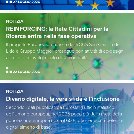
27 LUGLIO 2026
NOTIZIA
REINFORCING: la Rete Cittadini per la
Ricerca entra nella fase operativa
Il progetto Europeo promosso da IRCCS San Camillo del
Lido e Gruppo Maggioli prosegue con attività di co-design,
ascolto e coinvolgimento della comunità.
22 LUGLIO 2026
NOTIZIA
Divario digitale, la vera sfida è l’inclusione
Secondo i dati pubblicati da Eurostat (l’ufficio statistico
dell’Unione europea), nel 2025 poco più della metà della
popolazione europea (circa il
60%
) possiede competenze
digitali almeno di base.