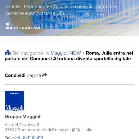
(Fonte - Partnering Europe: la tua bussola per notizie,
politiche e innovazione UE)
20 LUGLIO 2026
Stai navigando in:
Maggioli
.NOW
>
Roma, Julia entra nel
portale del Comune: l’AI urbana diventa sportello digitale
Condividi
pagina
Gruppo Maggioli
Via del Carpino, 8
47822 Santarcangelo di Romagna (RN) - Italia
Tel:
+39 0541 628111