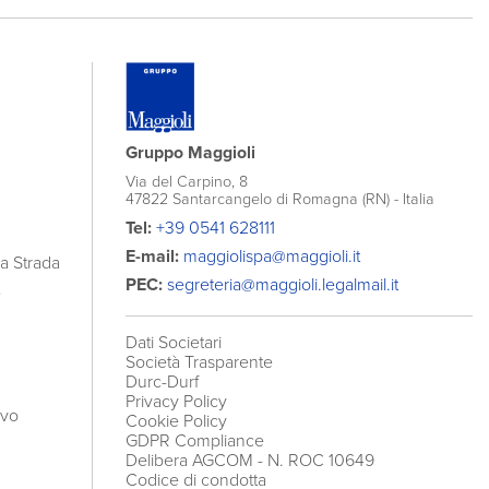
Gruppo Maggioli
Via del Carpino, 8
47822 Santarcangelo di Romagna (RN) - Italia
Tel:
+39 0541 628111
E-mail:
maggiolispa@maggioli.it
la Strada
PEC:
segreteria@maggioli.legalmail.it
e
Dati Societari
Società Trasparente
Durc-Durf
Privacy Policy
ivo
Cookie Policy
GDPR Compliance
Delibera AGCOM
- N. ROC 10649
Codice di condotta