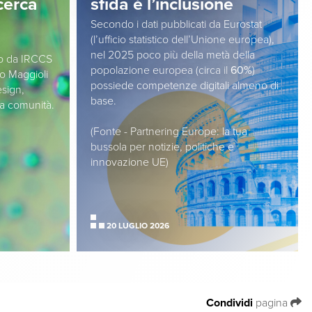
icerca
sfida è l’inclusione
Secondo i dati pubblicati da Eurostat
(l’ufficio statistico dell’Unione europea),
nel 2025 poco più della metà della
so da IRCCS
popolazione europea (circa il
60%
)
o Maggioli
possiede competenze digitali almeno di
esign,
base.
la comunità.
(Fonte - Partnering Europe: la tua
bussola per notizie, politiche e
innovazione UE)
20 LUGLIO 2026
Condividi
pagina