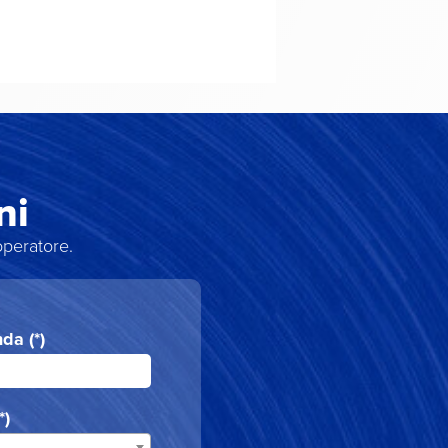
ni
operatore.
da (*)
*)