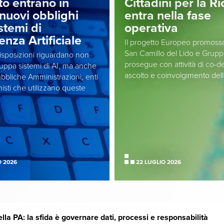
to entrano in
Cittadini per la R
nuovi obblighi
entra nella fase
istemi di
operativa
genza Artificiale
Il progetto Europeo promos
San Camillo del Lido e Grupp
sposizioni riguardano non
prosegue con attività di co-d
iluppa sistemi di AI, ma anche
ascolto e coinvolgimento del
bbliche Amministrazioni, enti
isti che utilizzano queste
O 2026
22 LUGLIO 2026
nella PA: la sfida è governare dati, processi e responsabilità