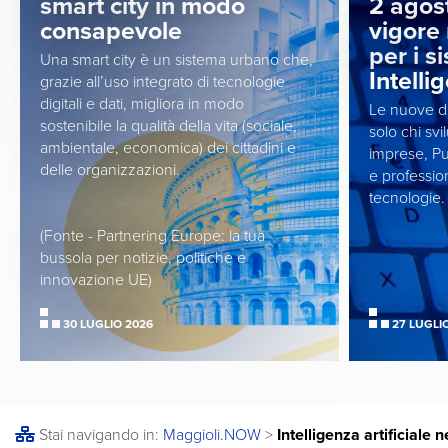
smart city in modo
2 agos
consapevole
vigore 
per i s
Una smart city è un sistema urbano che,
Intelli
grazie all’uso integrato di tecnologie
digitali e dati, migliora in modo
Le nuove di
sostenibile la qualità della vita (sociale,
solo chi sv
ambientale, economica) dei cittadini e
imprese, Pu
delle organizzazioni.
e profession
tecnologie.
(Fonte - Partnering Europe: la tua
bussola per notizie, politiche e
innovazione UE)
30 LUGLIO 2026
27 LUGLI
Stai navigando in:
Maggioli
.NOW
>
Intelligenza artificiale 