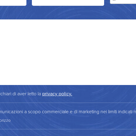
chiari di aver letto la
privacy policy.
municazioni a scopo commerciale e di marketing nei limiti indicati n
orizzo