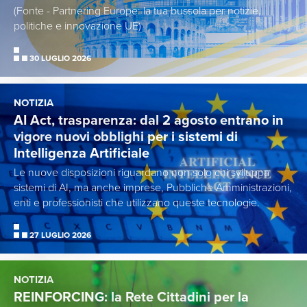
(Fonte - Partnering Europe: la tua bussola per notizie,
politiche e innovazione UE)
30 LUGLIO 2026
NOTIZIA
AI Act, trasparenza: dal 2 agosto entrano in
vigore nuovi obblighi per i sistemi di
Intelligenza Artificiale
Le nuove disposizioni riguardano non solo chi sviluppa
sistemi di AI, ma anche imprese, Pubbliche Amministrazioni,
enti e professionisti che utilizzano queste tecnologie.
27 LUGLIO 2026
NOTIZIA
REINFORCING: la Rete Cittadini per la