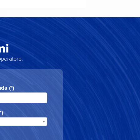
ni
operatore.
da (*)
*)