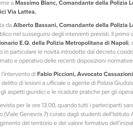
ieme a
Massimo Blanc, Comandante della Polizia L
i Via Lattea.
ta da
Alberto Bassani, Comandante della Polizia L
co nel susseguirsi degli interventi previsti. Il primo c
onario E.Q. della Polizia Metropolitana di Napoli
,
ndo in particolare le novità introdotte dal decreto cosi
nato e operativo delle recenti disposizioni normative
 l’intervento di
Fabio Piccioni, Avvocato Cassazioni
elitto di lesioni a ufficiale o agente di Polizia Giudizi
i aspetti giuridici e le ricadute pratiche per gli opera
evista per le ore 13.00, quando tutti i partecipanti sar
mo (Viale Genevris 7) curato dagli studenti dell’Istitut
mento del territorio e del valore formativo dell’iniziat