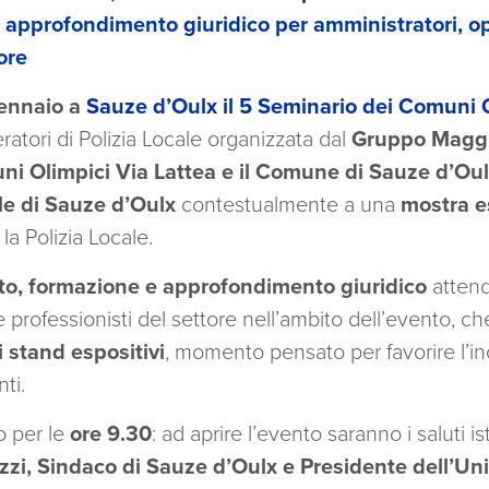
 approfondimento giuridico per amministratori, op
ore
gennaio a
Sauze d’Oulx
il 5 Seminario dei Comuni 
ratori di Polizia Locale organizzata dal
Gruppo Maggi
i Olimpici Via Lattea e il Comune di Sauze d’Ou
e di Sauze d’Oulx
contestualmente a una
mostra e
la Polizia Locale.
to, formazione e approfondimento giuridico
attend
e professionisti del settore nell’ambito dell’evento, ch
 stand espositivi
, momento pensato per favorire l’in
ti.
o per le
ore 9.30
: ad aprire l’evento saranno i saluti is
i, Sindaco di Sauze d’Oulx e Presidente dell’