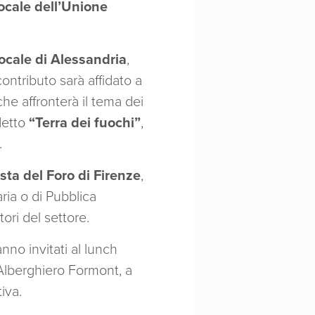
ocale dell’Unione
ocale di Alessandria
,
ontributo sarà affidato a
 che affronterà il tema dei
ddetto
“Terra dei fuochi”
,
.
sta del Foro di Firenze
,
aria o di Pubblica
tori del settore.
anno invitati al lunch
o Alberghiero Formont, a
iva.