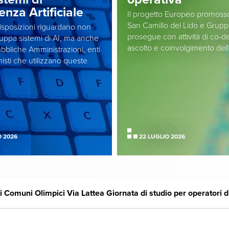
genza Artificiale
Il progetto Europeo promos
San Camillo del Lido e Grupp
sposizioni riguardano non
prosegue con attività di co-d
iluppa sistemi di AI, ma anche
ascolto e coinvolgimento del
bbliche Amministrazioni, enti
isti che utilizzano queste
O 2026
22 LUGLIO 2026
i Comuni Olimpici Via Lattea Giornata di studio per operatori di