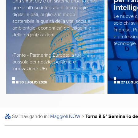
Una smart city è un sistema urbano che,
Intelli
grazie all’uso integrato di tecnologie
digitali e dati, migliora in modo
Le nuove di
sostenibile la qualità della vita (sociale,
solo chi sv
ambientale, economica) dei cittadini e
imprese, Pu
delle organizzazioni.
e profession
tecnologie.
(Fonte - Partnering Europe: la tua
bussola per notizie, politiche e
innovazione UE)
30 LUGLIO 2026
27 LUGLI
Stai navigando in:
Maggioli
.NOW
>
Torna il 5° Seminario de