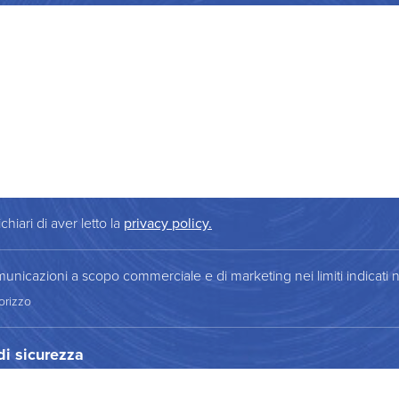
chiari di aver letto la
privacy policy.
municazioni a scopo commerciale e di marketing nei limiti indicati n
orizzo
 di sicurezza