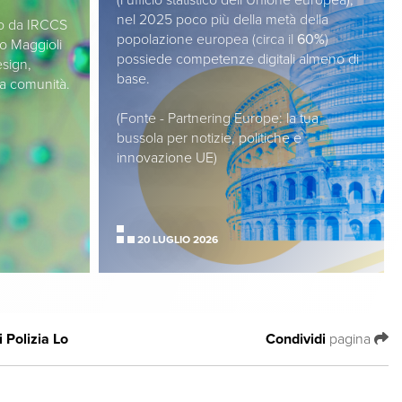
nel 2025 poco più della metà della
so da IRCCS
popolazione europea (circa il
60%
)
o Maggioli
possiede competenze digitali almeno di
esign,
base.
la comunità.
(Fonte - Partnering Europe: la tua
bussola per notizie, politiche e
innovazione UE)
20 LUGLIO 2026
 Polizia Lo
Condividi
pagina