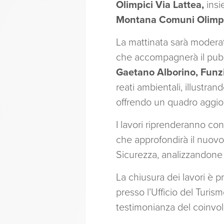
Olimpici Via Lattea,
ins
Montana Comuni Olimpic
La mattinata sarà modera
che accompagnerà il pubbli
Gaetano Alborino, Funzi
reati ambientali, illustra
offrendo un quadro aggior
I lavori riprenderanno con
che approfondirà il nuovo d
Sicurezza, analizzandone gl
La chiusura dei lavori è pr
presso l’Ufficio del Turis
testimonianza del coinvolgi