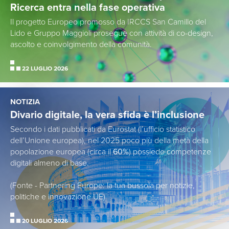
Ricerca entra nella fase operativa
Il progetto Europeo promosso da IRCCS San Camillo del
Lido e Gruppo Maggioli prosegue con attività di co-design,
ascolto e coinvolgimento della comunità.
22 LUGLIO 2026
NOTIZIA
Divario digitale, la vera sfida è l’inclusione
Secondo i dati pubblicati da Eurostat (l’ufficio statistico
dell’Unione europea), nel 2025 poco più della metà della
popolazione europea (circa il
60%
) possiede competenze
digitali almeno di base.
(Fonte - Partnering Europe: la tua bussola per notizie,
politiche e innovazione UE)
20 LUGLIO 2026