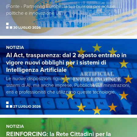
(Fonte - Partnering Europe: la tua bussola per notizie,
politiche e innovazione UE)
30 LUGLIO 2026
NOTIZIA
AI Act, trasparenza: dal 2 agosto entrano in
vigore nuovi obblighi per i sistemi di
Intelligenza Artificiale
Le nuove disposizioni riguardano non solo chi sviluppa
sistemi di AI, ma anche imprese, Pubbliche Amministrazioni,
enti e professionisti che utilizzano queste tecnologie.
27 LUGLIO 2026
NOTIZIA
REINFORCING: la Rete Cittadini per la