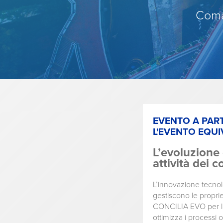
Coman
EVENTO A PART
L'EVENTO EQUI
L’evoluzione 
attività dei 
L’innovazione tecnol
gestiscono le proprie
CONCILIA EVO per la
ottimizza i processi 