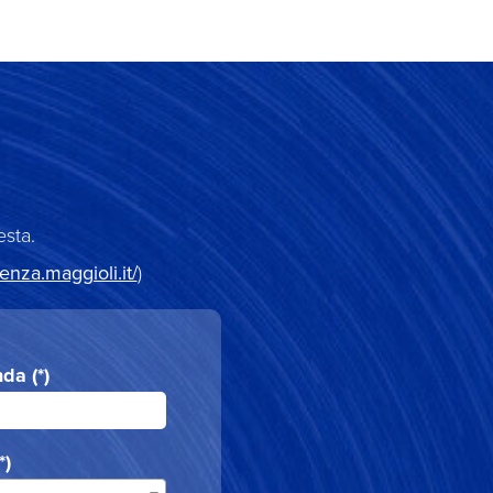
esta.
tenza.maggioli.it/
)
da (*)
*)