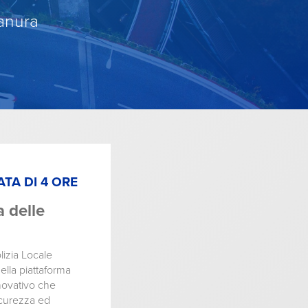
ianura
TA DI 4 ORE
a delle
lizia Locale
ella piattaforma
novativo che
sicurezza ed