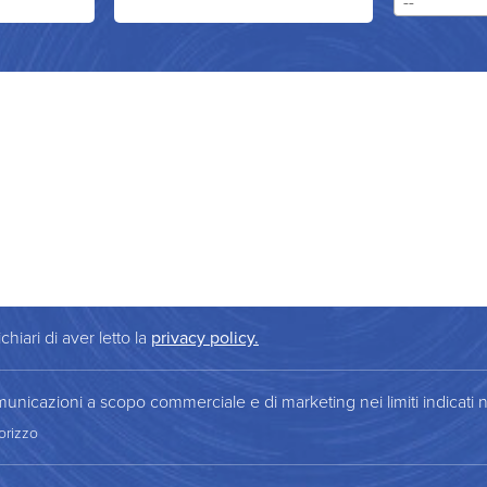
--
chiari di aver letto la
privacy policy.
municazioni a scopo commerciale e di marketing nei limiti indicati n
orizzo