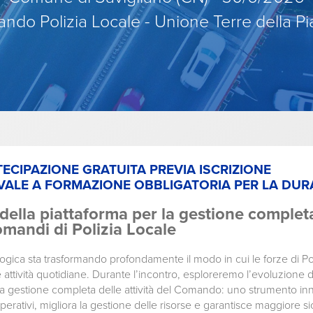
do Polizia Locale - Unione Terre della P
ECIPAZIONE GRATUITA PREVIA ISCRIZIONE
VALE A FORMAZIONE OBBLIGATORIA PER LA DURA
della piattaforma per la gestione complet
comandi di Polizia Locale
ogica sta trasformando profondamente il modo in cui le forze di Po
 attività quotidiane. Durante l’incontro, esploreremo l’evoluzione d
 gestione completa delle attività del Comando: uno strumento in
operativi, migliora la gestione delle risorse e garantisce maggiore 