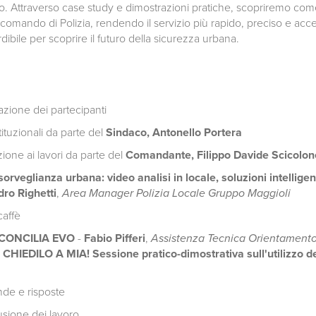
orio. Attraverso case study e dimostrazioni pratiche, scopriremo come
l comando di Polizia, rendendo il servizio più rapido, preciso e acce
bile per scoprire il futuro della sicurezza urbana.
azione dei partecipanti
stituzionali da parte del
Sindaco, Antonello Portera
ione ai lavori da parte del
Comandante, Filippo Davide Scicolon
orveglianza urbana: video analisi in locale, soluzioni intelligent
dro Righetti
,
Area Manager Polizia Locale Gruppo Maggioli
caffè
CONCILIA EVO
-
Fabio Pifferi
,
Assistenza Tecnica Orientament
-
CHIEDILO A MIA! Sessione pratico-dimostrativa sull'utilizzo de
de e risposte
sione dei lavoro