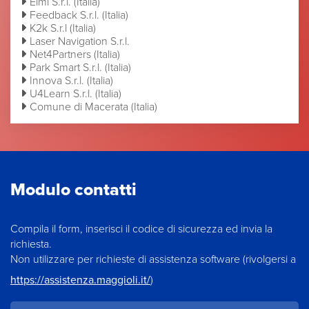
Elmi S.r.l. (Italia)
Feedback S.r.l. (Italia)
K2k S.r.l (Italia)
Laser Navigation S.r.l.
Net4Partners (Italia)
Park Smart S.r.l. (Italia)
Innova S.r.l. (Italia)
U4Learn S.r.l. (Italia)
Comune di Macerata (Italia)
Modulo contatti
Compila il form, inserisci il codice di sicurezza ed invia la
richiesta.
Non utilizzare per richieste di assistenza software (rivolgersi a
https://assistenza.maggioli.it/
)