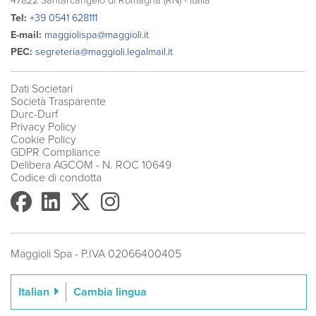
47822 Santarcangelo di Romagna (RN) - Italia
Tel:
+39 0541 628111
E-mail:
maggiolispa@maggioli.it
PEC:
segreteria@maggioli.legalmail.it
Dati Societari
Società Trasparente
Durc-Durf
Privacy Policy
Cookie Policy
GDPR Compliance
Delibera AGCOM
- N. ROC 10649
Codice di condotta
Maggioli Spa - P.IVA 02066400405
Cambia lingua
Italian