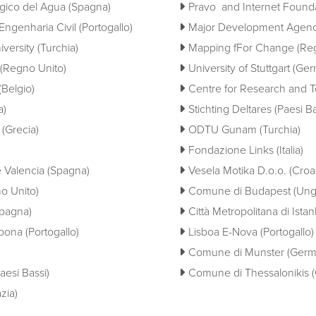
gico del Agua (Spagna)
Pravo and Internet Founda
ngenharia Civil (Portogallo)
Major Development Agency 
versity (Turchia)
Mapping fFor Change (Reg
 (Regno Unito)
University of Stuttgart (Ge
(Belgio)
Centre for Research and T
a)
Stichting Deltares (Paesi Ba
(Grecia)
ODTU Gunam (Turchia)
Fondazione Links (Italia)
e Valencia (Spagna)
Vesela Motika D.o.o. (Croa
o Unito)
Comune di Budapest (Ung
Spagna)
Città Metropolitana di Istan
sbona (Portogallo)
Lisboa E-Nova (Portogallo)
Comune di Munster (Germ
esi Bassi)
Comune di Thessalonikis (
zia)