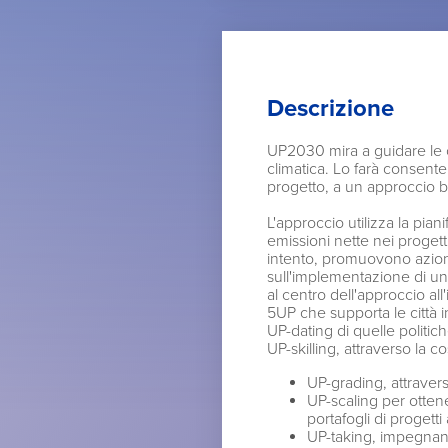
Descrizione
UP2030 mira a guidare le ci
climatica. Lo farà consent
progetto, a un approccio bas
L'approccio utilizza la pia
emissioni nette nei progetti
intento, promuovono azioni
sull'implementazione di un
al centro dell'approccio al
5UP che supporta le città 
UP-dating di quelle politic
UP-skilling, attraverso la 
UP-grading, attraverso 
UP-scaling per ottene
portafogli di progetti 
UP-taking, impegnando