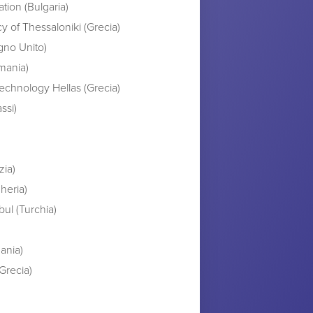
tion (Bulgaria)
of Thessaloniki (Grecia)
no Unito)
rmania)
echnology Hellas (Grecia)
ssi)
zia)
heria)
bul (Turchia)
ania)
Grecia)