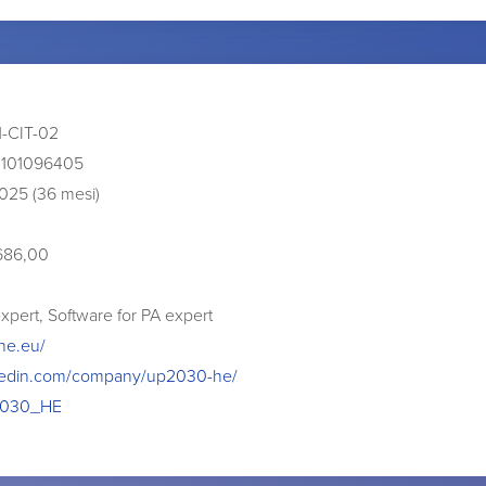
-CIT-02
 101096405
025 (36 mesi)
686,00
pert, Software for PA expert
he.eu/
nkedin.com/company/up2030-he/
P2030_HE