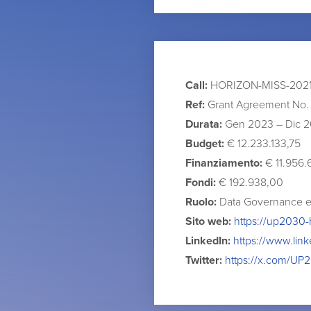
Call:
HORIZON-MISS-2021
Ref:
Grant Agreement No.
Durata:
Gen 2023 – Dic 2
Budget:
€ 12.233.133,75
Finanziamento:
€ 11.956.
Fondi:
€ 192.938,00
Ruolo:
Data Governance ex
Sito web:
https://up2030-
LinkedIn:
https://www.li
Twitter:
https://x.com/U