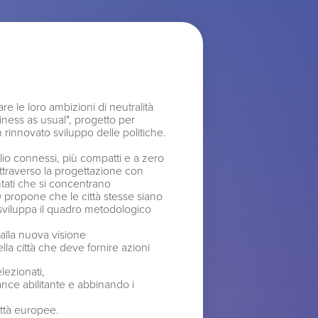
e le loro ambizioni di neutralità
iness as usual", progetto per
n rinnovato sviluppo delle politiche.
lio connessi, più compatti e a zero
 attraverso la progettazione con
tati che si concentrano
 propone che le città stesse siano
 sviluppa il quadro metodologico
 alla nuova visione
ella città che deve fornire azioni
elezionati,
ance abilitante e abbinando i
ittà europee.