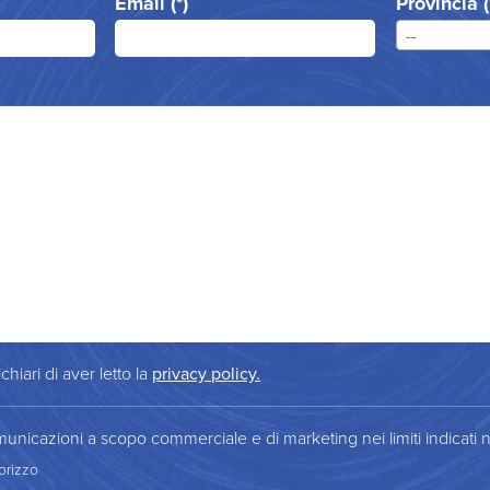
Email (*)
Provincia (
--
chiari di aver letto la
privacy policy.
municazioni a scopo commerciale e di marketing nei limiti indicati n
orizzo