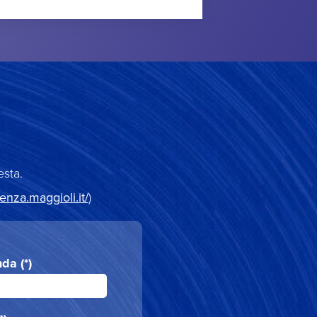
esta.
tenza.maggioli.it/
)
da (*)