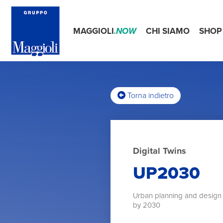
MAGGIOLI
.NOW
CHI SIAMO
SHOP
Torna indietro
Digital Twins
UP2030
Urban planning and design fo
by 2030