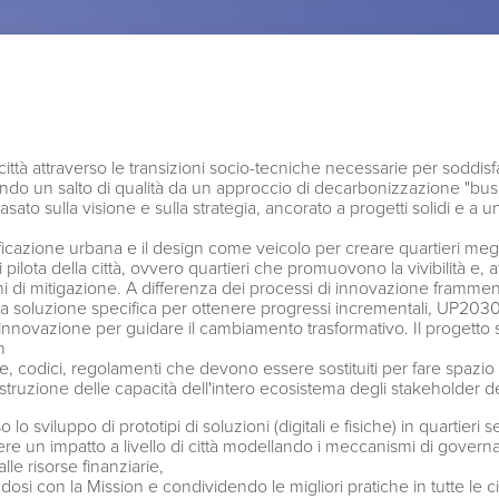
ttà attraverso le transizioni socio-tecniche necessarie per soddisfar
endo un salto di qualità da un approccio di decarbonizzazione "bus
ato sulla visione e sulla strategia, ancorato a progetti solidi e a u
nificazione urbana e il design come veicolo per creare quartieri meg
 pilota della città, ovvero quartieri che promuovono la vivibilità e,
 di mitigazione. A differenza dei processi di innovazione frammen
a soluzione specifica per ottenere progressi incrementali, UP2030
l'innovazione per guidare il cambiamento trasformativo. Il progetto
in
he, codici, regolamenti che devono essere sostituiti per fare spazio
costruzione delle capacità dell'intero ecosistema degli stakeholder d
lo sviluppo di prototipi di soluzioni (digitali e fisiche) in quartieri s
re un impatto a livello di città modellando i meccanismi di govern
alle risorse finanziarie,
si con la Mission e condividendo le migliori pratiche in tutte le c