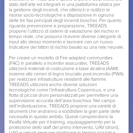
stato dell’arte ed integrarli in una piattaforma olistica per
la gestione degli incendi, che ottimizzi e riutilizzi le
risorse socio-tecnologiche a disposizione in ognuna
delle tre fasi principali degli incendi boschivi. Per quanto
riguarda prevenzione e preparazione, TREEADS
propone l’utilizzo di sistemi di valutazione del rischio in
tempo reale, che possono ricevere diverse categorie di
input allo stesso momento e lavorare con un nuovo
Indicatore dei fattori di rischio basato su una rete neurale.
Per creare un modello di Fire adapted communities
(FAC) in parallelo a incentivi assicurativi, TREEADS
utilizzerà materiali di costruzione a base alcalina (AAM)
insieme alle ceneri di legno bruciato post-incendio (PWA)
per realizzare infrastrutture resistenti alle fiamme.
TREEADS utilizzerà anche diverse soluzioni
tecnologiche come l’infrastruttura Copernicus, e una
flotta di piccoli droni personalizzati per permettere una
supervisione accurata dell’area boschiva. Nel campo
dell’individuazione, TREEADS propone una varietà di
strumenti che andranno a soddisfare la gran parte delle
necessità in questo ambito. Questi comprendono la
Realtà Virtuale per il training, equipaggiamento per la
protezione dello staff del primo intervento, UAV (droni),
UAG e veicoli aerei per migliorare in termini spaziali e