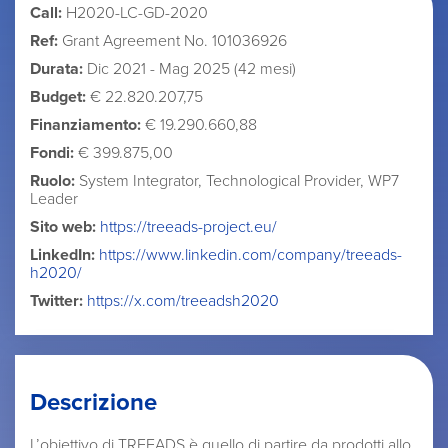
Call:
H2020-LC-GD-2020
Ref:
Grant Agreement No. 101036926
Durata:
Dic 2021 - Mag 2025 (42 mesi)
Budget:
€ 22.820.207,75
Finanziamento:
€ 19.290.660,88
Fondi:
€ 399.875,00
Ruolo:
System Integrator, Technological Provider, WP7
Leader
Sito web:
https://treeads-project.eu/
LinkedIn:
https://www.linkedin.com/company/treeads-
h2020/
Twitter:
https://x.com/treeadsh2020
Descrizione
L’obiettivo di TREEADS è quello di partire da prodotti allo