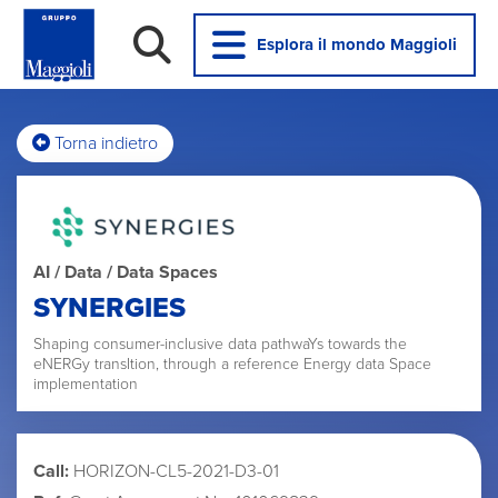
Esplora il mondo Maggioli
Torna indietro
AI / Data / Data Spaces
SYNERGIES
Shaping consumer-inclusive data pathwaYs towards the
eNERGy transItion, through a reference Energy data Space
implementation
Call:
HORIZON-CL5-2021-D3-01