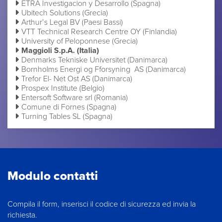
ETRA Investigacion y Desarrollo (Spagna)
Ubitech Solutions (Grecia)
Arthur’s Legal BV (Paesi Bassi)
VTT Technical Research Centre OY (Finlandia)
University of Peloponnese (Grecia)
Maggioli S.p.A. (Italia)
Denmarks Tekniske Universitet (Danimarca)
Bornholms Energi og Fforsyning AS (Danimarca)
Trefor El- Net Ost AS (Danimarca)
Prospex Institute (Belgio)
Entersoft Software srl (Romania)
Comune di Fornes (Spagna)
Turning Tables SL (Spagna)
Modulo contatti
Compila il form, inserisci il codice di sicurezza ed invia la
richiesta.