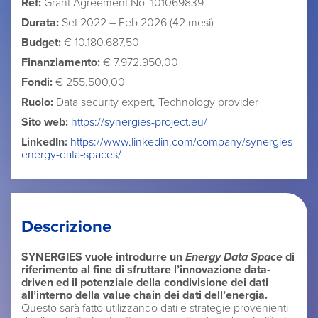
Ref:
Grant Agreement No. 101069839
Durata:
Set 2022 – Feb 2026 (42 mesi)
Budget:
€ 10.180.687,50
Finanziamento:
€ 7.972.950,00
Fondi:
€ 255.500,00
Ruolo:
Data security expert, Technology provider
Sito web:
https://synergies-project.eu/
LinkedIn:
https://www.linkedin.com/company/synergies-
energy-data-spaces/
Descrizione
SYNERGIES vuole introdurre un
Energy Data Space
di
riferimento al fine di sfruttare l’innovazione data-
driven ed il potenziale della condivisione dei dati
all’interno della value chain dei dati dell’energia.
Questo sarà fatto utilizzando dati e strategie provenienti