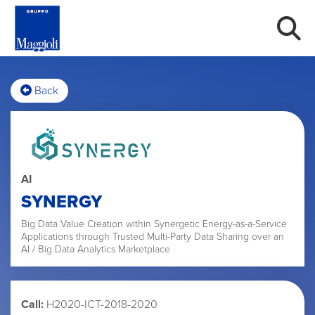
Back
AI
SYNERGY
Big Data Value Creation within Synergetic Energy-as-a-Service
Applications through Trusted Multi-Party Data Sharing over an
AI / Big Data Analytics Marketplace
Call:
H2020-ICT-2018-2020