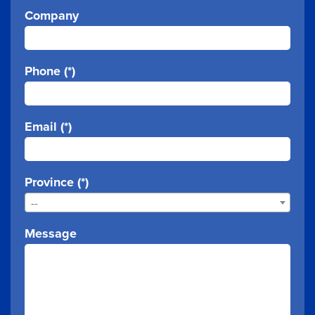
Company
Phone (*)
Email (*)
Province (*)
--
Message