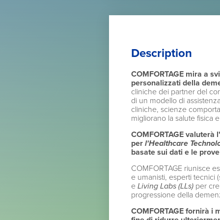
Description
COMFORTAGE mira a svilupp
personalizzati della deme
cliniche dei partner del c
di un modello di assistenz
cliniche, scienze comportam
migliorano la salute fisica e
COMFORTAGE valuterà l'im
per
l'Healthcare Techno
basate sui dati e le prove
COMFORTAGE riunisce esperti
e umanisti, esperti tecnici (s
e
Living Labs (LLs)
per cre
progressione della demenza 
COMFORTAGE fornirà i mezz