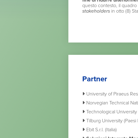
fine di ridurre ulteriorm
questo contesto, il quadro 
stakeholders
in otto (8) S
Partner
University of Piraeus Re
Norvegian Technical Nati
Technological University
Tilburg University (Paesi 
Ebit S.r.l. (Italia)