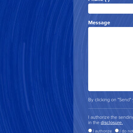
Message
By clicking on "Send"
I authorize the sendi
in the
disclosure.
I authorize
I do no