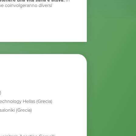
stenere una vita sana e attiva.
In
 che coinvolgeranno diversi
)
echnology Hellas (Grecia)
saloniki (Grecia)