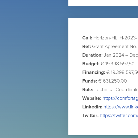
Call:
Horizon-HLTH-2023-
Ref:
Grant Agreement No. 
Duration:
Jan 2024 – Dec
Budget:
€ 19.398.597,50
Financing:
€ 19.398.597,5
Funds:
€ 661.250,00
Role:
Technical Coordinato
Website:
https://comforta
LinkedIn:
https://www.li
Twitter:
https://twitter.c