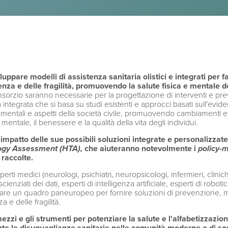
are modelli di assistenza sanitaria olistici e integrati per f
nza e delle fragilità, promuovendo la salute fisica e mentale de
onsorzio saranno necessarie per la progettazione di interventi e p
a integrata che si basa su studi esistenti e approcci basati sull'
entali e aspetti della società civile, promuovendo cambiamenti effic
 mentale, il benessere e la qualità della vita degli individui.
patto delle sue possibili soluzioni integrate e personalizzate
logy Assessment (HTA),
che aiuteranno notevolmente i
policy-
 raccolte.
 medici (neurologi, psichiatri, neuropsicologi, infermieri, cliniche
cienziati dei dati, esperti di intelligenza artificiale, esperti di roboti
are un quadro paneuropeo per fornire soluzioni di prevenzione, m
e delle fragilità.
i e gli strumenti per potenziare la salute e l'alfabetizzazion