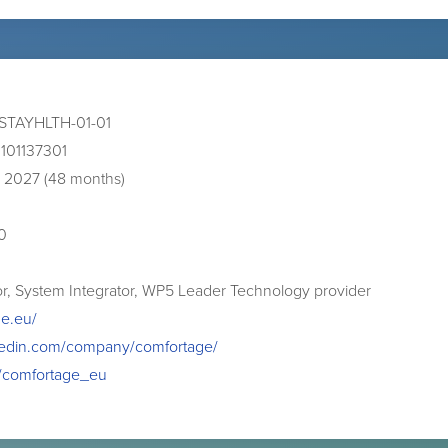
STAYHLTH-01-01
101137301
 2027 (48 months)
0
r, System Integrator, WP5 Leader Technology provider
ge.eu/
nkedin.com/company/comfortage/
om/comfortage_eu