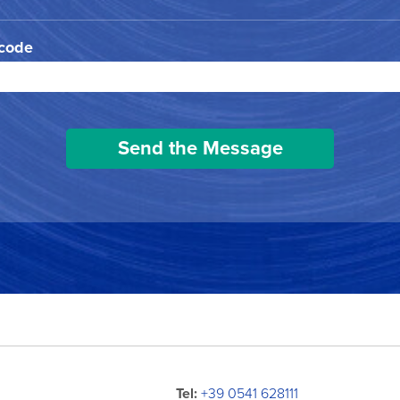
 code
Tel:
+39 0541 628111