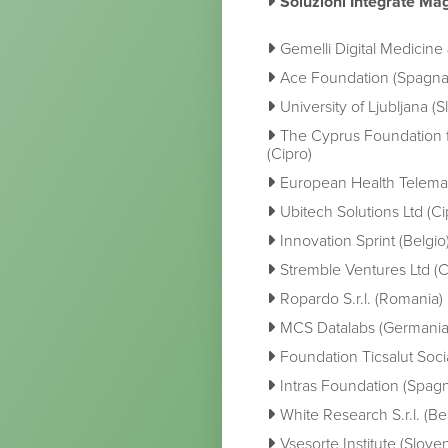
Soluzioni Integrate Maggi
Gemelli Digital Medicine & 
Ace Foundation (Spagna
University of Ljubljana (S
The Cyprus Foundation 
(Cipro)
European Health Telemati
Ubitech Solutions Ltd (Ci
Innovation Sprint (Belgio
Stremble Ventures Ltd (C
Ropardo S.r.l. (Romania)
MCS Datalabs (Germania
Foundation Ticsalut Soci
Intras Foundation (Spag
White Research S.r.l. (Be
Vsesorte Institute (Sloven