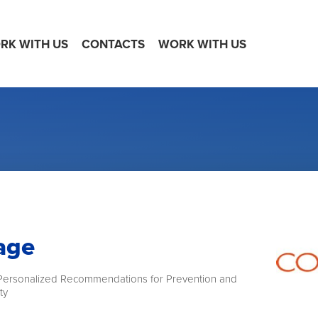
RK WITH US
CONTACTS
WORK WITH US
age
 Personalized Recommendations for Prevention and
ty