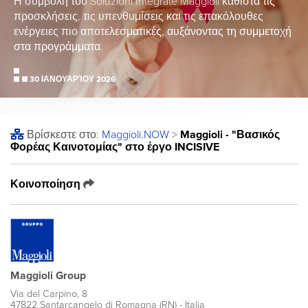
Η συμβολή του Soluzioni Integrate Maggioli καθιστά τις
προσκλήσεις, τις υπενθυμίσεις και τις επακόλουθες
ενέργειες πιο αποτελεσματικές, αυξάνοντας τη συμμετοχή
στα προγράμματα.
30 ΙΑΝΟΥΑΡΊΟΥ 2026
Βρίσκεστε στο:
Maggioli
.NOW
>
Maggioli - "Βασικός
Φορέας Καινοτομίας" στο έργο INCISIVE
Κοινοποίηση
Maggioli Group
Via del Carpino, 8
47822 Santarcangelo di Romagna (RN) - Italia