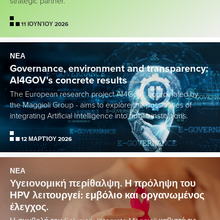
strategic partner.
11 ΙΟΥΝΊΟΥ 2026
ΝΕΑ
Governance, environment and transparency:
AI4GOV's concrete results
The European research project AI4Gov - coordinated by
the Maggioli Group - aims to explore the possibilities of
integrating Artificial Intelligence into public institutions.
12 ΜΑΡΤΊΟΥ 2026
ΝΕΑ
Υγειονομική περίθαλψη. Η πρόληψη του
HPV λειτουργεί: εμβόλιο και οργανωμένος
έλεγχος.